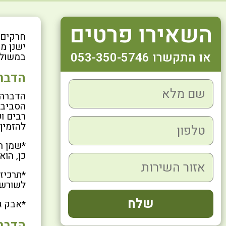
השאירו פרטים
חרקים 
ישנן מ
או התקשרו 053-350-5746
במשולב
הדברה
הדברה 
הסביבה
רבים וע
להזמין
*שמן ה
כן, הוא
*תרכיז
לשורשי
*אבק ג
הדבר