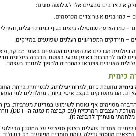
חלק את אויבים טבעיים אלו לשלושה סוגים:
ם – כמו בזים אשר צדים מכרסמים.
ם – כמו הצרעה שמטילה ביצים בגוף כנימת העלים, והזחלים
ים – חיידקים המפרישים רעלנים שפוגעים במזיקים.
 ביולוגית מגדלים את האויבים הטבעיים באופן מבוקר, ול
ם להם להתרבות באופן טבעי בשטח. הדברה ביולוגית מדלל
עלולים האויבים שיובאו להתרבות ולהפוך למטרד בעצמם.
ה כימית
כימית
נחשבת כיום, למרות יעילותה, לבעייתית ביותר. החו
האדם. הם מתפרקים בקצב איטי ביותר, מחלחלים למי התהום
הדברה מסוימים אף נאסרו לשימוש במדינות מערביות. בין ה
קשה למערכת
מלחמתי משתייך לקבוצה זו).
 כימיים אחרים פועלים באופן ספציפי על המנגנון הביולוגי
 נמצאים מווסתי גדילה, שהם חומרים הפוגעים רק בנשלים ש