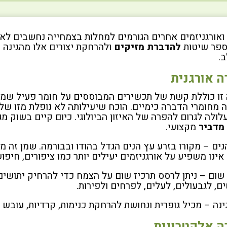
ואורגניזמים אחרים הגורמים למחלות בצמחייה נחשבים לאוי
ספר שיטות
להדברת מזיקים
ולהרחקת יצורים אלו מהגינה 
.
 אורגנית
זו כוללת קשת של תכשירים המבוססים על חומר פעיל שמקור
 מחומרי הדברה כימיים. הוכח שיעילותה לא נופלת מזו של ח
לולה לגרום להפרה של האיזון הביולוגי. כיום קיים בשוק מ
מדביר
מקצועי.
נים – מקורו בזרע עץ הנים הגדל בהודו ובבורמה. שמן זה מר
 אינו משפיע על אורגניזמים יעילים יותר כמו ציפורים, חיפו
 שום – ניתן לרסס תרכיז שום על הצמח כדי להרחיק יתושים,
ם, לגבעולים, לעלים, לפרחים ולפירות.
ינה – מכיל גופרית ונחושת להרחקת כנימות, קרדיות, עובש 
ה אלקטרונית