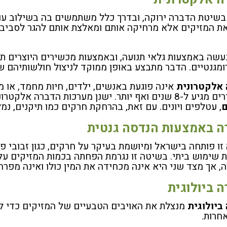
בשיטת הדברה ירוקה, ובדרך כלל משתמשים בה בשילוב עם ה
את המזיקים אלא מרחיקה אותם ומאלצת אותם להגר לסביבת
עשה באמצעות גלאי תנועה, ובאמצעות מכשירים היוצרים תאור
מגנטיים. הדבר מתבצע באופן ממוקד לניצול חולשותיהם ש
אלקטרונית
אינה פוגעת באנשים, ילדים, חיות מחמד, או מ
נן מערכות הדברה אלקטרוניות יעילות להרחקת כלבים, חתולים, חולדים,
ם
, עטלפים ויונים. עם זאת, בהרחקת חרקים כמו תיקנים, נמ
ה באמצעות הנדסה גנטית
זו פותחה בישראל ומיושמת בעיקר על חרקים, כגון זבובי פי
 שימוש ביתי. בשיטה זו נגרמת הפחתה בכמות המזיקים על 
, אך מצד שני היא אינה מכחידה את המין כולו ואינה מפרה א
 ביולוגית
ביולוגית
מנצלת את האויבים הטבעיים של המזיקים כדי ל
חרות.