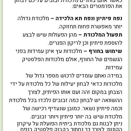
כאשר אתם בוחרים
מלכודת זבובים
עליכם לבחון
את הפרמטרים הבאים:
נפח פיתיון ונפח תא הלכידה –
מלכודת גדולה
יותר מאפשרת פחות תחזוקה.
תפעול המלכודת –
מהן הפעולות שיש לבצע
להוספת פיתיון וכן לריקון הפגרים.
שימוש בחורף –
מלכודות עץ אינן עמידות בפני
הגשמים של החורף, אולם מלכודות הפלסטיק
עמידות.
במידה ואתם עומדים לרכוש מספר גדול של
מלכודות כדאי לבחון יעילות של כל מלכודת על ידי
הצבתן במקום זהה ועם אותו הפיתיון, לצורך
ההשוואה יש לבחון כמה זבובים נלכדו בכל מלכודת
וכמה פיתיון נשאר. כמובן שנעדיף רכישה של
מלכודת שיש בה יותר פיתיון ויותר זבובים.
ניתן לבנות גם מלכודת ביתית הפועלת על עיקרון
הקונוס: לצורך כך נחתוך בקבוק פלסטיק בנפח