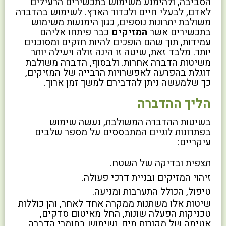
הסביבה, ולהימנע משימוש בתכשירים הרעילים
לאדם, לבעלי חיים ולכדור הארץ. לשימוש בהדברה
משולבת יתרונות נוספים, כגון הימנעות משימוש
בתכשירים אשר
המזיקים
כבר פיתחו אליהם
עמידות, תוך שהם הופכים להיות חזקים ומסוכנים
יותר. מלבד זאת, שיטה זו הינה זולה ויעילה יותר
משיטות הדברה אחרות. ולבסוף, הדברה משולבת
דוגלת בהפרעה לאפשרויות הרבייה של המזיקים,
כך שלמעשה ניתן להדבירם למשך זמן ארוך.
הליך ההדברה
בשיטות ההדברה המשולבת, נעשה שימוש
בפתרונות לוגיים המתבססים על מספר שלבים
עיקריים:
תצפית ובדיקה של השטח.
זיהוי המזיקים ובניית דרכי פעולה.
טיפול, הכולל התערבות ומניעה.
שיטות אלו משתנות ממקרה אחד לאחר, והן כוללות
טכניקות הפעלה שונות, החל מאיטום סדקים,
אטימה של מקורות מים, ושימוש בחומרי הדברה