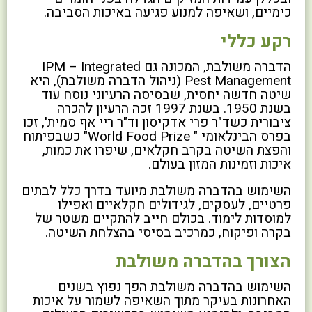
כימיים, ושאיפה למנוע פגיעה באיכות הסביבה.
רקע כללי
הדברה משולבת, המכונה גם IPM – Integrated
Pest Management (ניהול הדברה משולבת), היא
שיטה חדשה יחסית, שבסיסה הרעיוני נוסח עוד
בשנת 1950. בשנת 1997 זכה הרעיון להכרה
ציבורית כשד"ר פרי אדקיסון וד"ר ריי אף סמית', זכו
בפרס הבינלאומי " World Food Prize" כשבפיתוח
והפצת השיטה בקרב חקלאים, שיפרו את כמות,
איכות וזמינות המזון בעולם.
השימוש בהדברה משולבת מיועד בדרך כלל לבתים
פרטיים, לעסקים, לגידולים חקלאיים ואפילו
למוסדות לימוד. בכולם חייב להתקיים משטר של
בקרה ופיקוח, כמרכיב בסיסי בהצלחת השיטה.
הצורך בהדברה משולבת
השימוש בהדברה משולבת הפך נפוץ בשנים
האחרונות בעיקר מתוך השאיפה לשמור על איכות