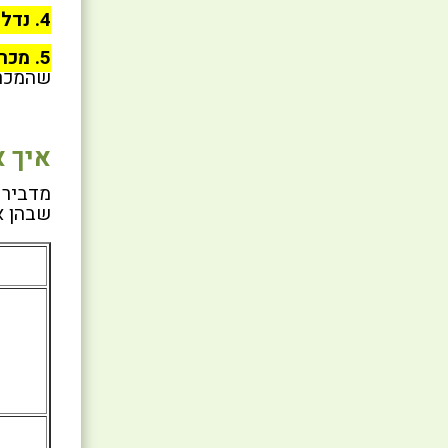
4. נדלים:
5. מכרסמים:
שהמכרס
איך 
מדביר 
שבהן א