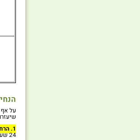
הנחיו
על אף 
שיעזרו
1. הרחיקו את החתול מהשטח המרוסס:
24 שעות, בהתאם למזיק שמרססים.