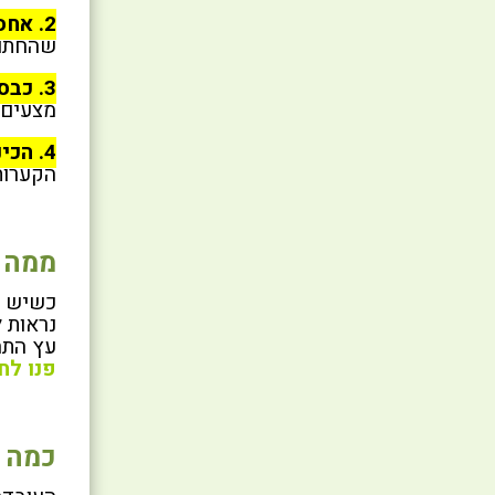
2. אחסנו כל חפץ של החתול:
שהחתול
3. כבסו כל חפץ שקשור לחתול:
מצעים 
4. הכינו את הבית לכניסת החתול:
הקערות
ממה 
כשיש ח
נראות 
עץ התה
פנו לח
כמה 