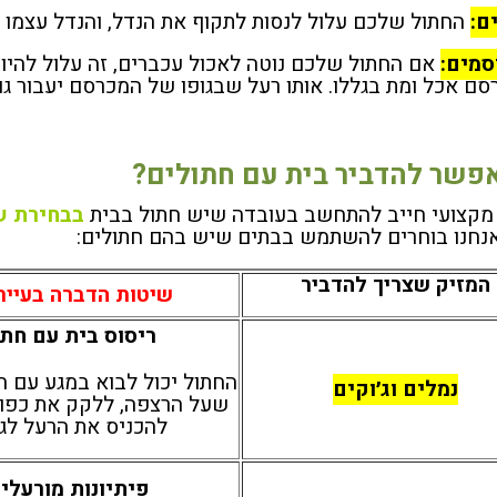
החתול שלכם עלול לנסות לתקוף את הנדל, והנדל עצמו ע
אם החתול שלכם נוטה לאכול עכברים, זה עלול להיות
ם אכל ומת בגללו. אותו רעל שבגופו של המכרסם יעבור גם
אפשר להדביר בית עם חתולים?
מקצועי חייב להתחשב בעובדה שיש חתול בבית
בבחירת ש
נחנו בוחרים להשתמש בבתים שיש בהם חתולים:
המזיק שצריך להדביר
שיטות הדברה בעיית
ריסוס בית עם חתו
החתול יכול לבוא במגע עם ח
נמלים וג׳וקים
שעל הרצפה, ללקק את כפות 
להכניס את הרעל לגו
פיתיונות מורעלי