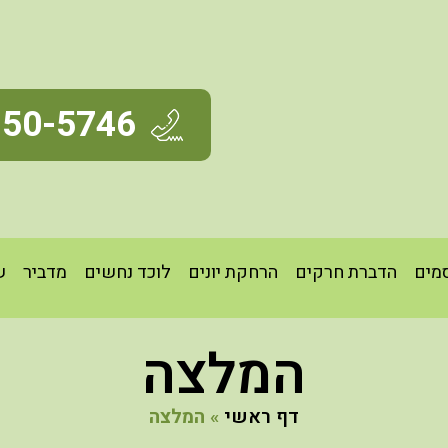
350-5746
מים
הדברת חרקים
הרחקת יונים
לוכד נחשים
מדביר
ש
המלצה
דף ראשי
»
המלצה